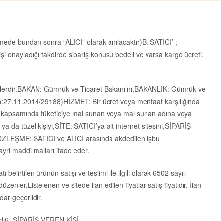
şmede bundan sonra “ALICI” olarak anılacaktır)B.‘SATICI’ ;
onayladığı takdirde sipariş konusu bedeli ve varsa kargo ücreti,
ceklerdir.BAKAN: Gümrük ve Ticaret Bakanı’nı,BAKANLIK: Gümrük ve
:27.11.2014/29188)HİZMET: Bir ücret veya menfaat karşılığında
leri kapsamında tüketiciye mal sunan veya mal sunan adına veya
 da tüzel kişiyi,SİTE: SATICI’ya ait internet sitesini,SİPARİŞ
,SÖZLEŞME: SATICI ve ALICI arasında akdedilen işbu
yri maddi malları ifade eder.
belirtilen ürünün satışı ve teslimi ile ilgili olarak 6502 sayılı
er.Listelenen ve sitede ilan edilen fiyatlar satış fiyatıdır. İlan
dar geçerlidir.
adı6. SİPARİŞ VEREN KİŞİ