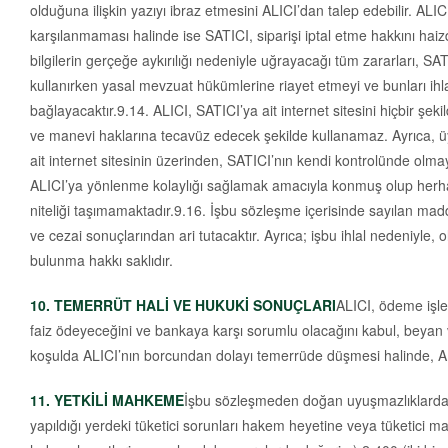
olduğuna ilişkin yazıyı ibraz etmesini ALICI’dan talep edebilir. AL
karşılanmaması halinde ise SATICI, siparişi iptal etme hakkını haizd
bilgilerin gerçeğe aykırılığı nedeniyle uğrayacağı tüm zararları, SA
kullanırken yasal mevzuat hükümlerine riayet etmeyi ve bunları i
bağlayacaktır.9.14. ALICI, SATICI’ya ait internet sitesini hiçbir şek
ve manevi haklarına tecavüz edecek şekilde kullanamaz. Ayrıca, üye 
ait internet sitesinin üzerinden, SATICI’nın kendi kontrolünde olmay
ALICI’ya yönlenme kolaylığı sağlamak amacıyla konmuş olup herhangi 
niteliği taşımamaktadır.9.16. İşbu sözleşme içerisinde sayılan madd
ve cezai sonuçlarından ari tutacaktır. Ayrıca; işbu ihlal nedeniyle
bulunma hakkı saklıdır.
10. TEMERRÜT HALİ VE HUKUKİ SONUÇLARI
ALICI, ödeme işle
faiz ödeyeceğini ve bankaya karşı sorumlu olacağını kabul, beyan v
koşulda ALICI’nın borcundan dolayı temerrüde düşmesi halinde, ALI
11. YETKİLİ MAHKEME
İşbu sözleşmeden doğan uyuşmazlıklarda şik
yapıldığı yerdeki tüketici sorunları hakem heyetine veya tüketici mah