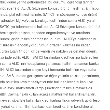
lülüklerini yerine getiremezse, bu durumu, öğrendiği tarihten
ahhüt eder.9.6. ALICI, Sözleşme konusu ürünün teslimatı için işbu
ında iptal edilmesi halinde, SATICI’nın sözleşme konusu ürünü
dresteki kişi ve/veya kuruluşa tesliminden sonra ALICI’ya ait
ndan SATICI’ya ödenmemesi halinde, ALICI Sözleşme konusu ürünü 3
radesi dışında gelişen, önceden öngörülemeyen ve tarafların
ü süresi içinde teslim edemez ise, durumu ALICI’ya bildireceğini
mat süresinin engelleyici durumun ortadan kalkmasına kadar
e, ürün tutarı 14 gün içinde kendisine nakden ve defaten ödenir.
aya iade edilir. ALICI, SATICI tarafından kredi kartına iade edilen
nden sonra ALICI’nın hesaplarına yansıması halinin tamamen banka
IN, ALICI tarafından siteye kayıt formunda belirtilen veya daha
osta, SMS, telefon görüşmesi ve diğer yollarla iletişim, pazarlama,
 belirtilen iletişim faaliyetlerinde bulunabileceğini kabul ve
 ve ayıplı mal/hizmeti kargo şirketinden teslim almayacaktır.
ttir. Cayma hakkı kullanılacaksa mal/hizmet kullanılmamalıdır.
vvel, siparişte kullanılan kredi kartına ilişkin güvenlik açığı tespit
sini yahut kart hamilinin bankasından kredi kartının kendisine ait