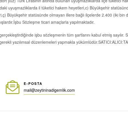
ört yüz) Türk Lirasının altında bulunan uyuşmazlıklarda ilçe tüketici ha
sındaki uyuşmazlıklarda il tüketici hakem heyetleri,c) Büyükşehir statüsü
,ç) Büyükşehir statüsünde olmayan illere bağlı ilçelerde 2.400 (iki bin dö
mışlardır.İşbu Sözleşme ticari amaçlarla yapılmaktadır.
 gerçekleştirdiğinde işbu sözleşmenin tüm şartlarını kabul etmiş sayılır
e gerekli yazılımsal düzenlemeleri yapmakla yükümlüdür.SATICI:ALICI:T
E-POSTA
mail@zeytininadigemlik.com