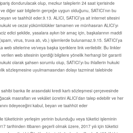
sipariş dondurulacak olup, mezkur taleplerin 24 saat içerisinde
el ve diğer sair bilgilerin gerçeğe uygun olduğunu, SATICI’nın bu
 beyan ve taahhüt eder.9.13. ALICI, SATICI’ya ait internet sitesini
m hukuki ve cezai yükümlülükler tamamen ve münhasıran ALICI’yı
ciz edici şekilde, yasalara aykırı bir amaç için, başkalarının maddi
 (spam, virus, truva atı, vb.) işlemlerde bulunamaz.9.15. SATICI’ya
eb sitelerine ve/veya başka içeriklere link verilebilir. Bu linkler
rilen web sitesinin içerdiği bilgilere yönelik herhangi bir garanti
hukuki olarak şahsen sorumlu olup, SATICI’yı bu ihlallerin hukuki
ı üyelik sözleşmesine uyulmamasından dolayı tazminat talebinde
 sahibi banka ile arasındaki kredi kartı sözleşmesi çerçevesinde
acak masrafları ve vekâlet ücretini ALICI’dan talep edebilir ve her
anını ödeyeceğini kabul, beyan ve taahhüt eder
e tüketicinin yerleşim yerinin bulunduğu veya tüketici işleminin
17 tarihinden itibaren geçerli olmak üzere, 2017 yılı için tüketici