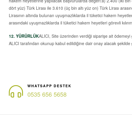
hakem heyetlerine yapılacak başvurularda değeri:a) 2.400 (iki bin d
dört yüz) Türk Lirası ile 3.610 (üç bin altı yüz on) Türk Lirası ara
Lirasının altında bulunan uyuşmazlıklarda il tüketici hakem heyetleri
arasındaki uyuşmazlıklarda il tüketici hakem heyetleri görevli kılın
12. YÜRÜRLÜK
ALICI, Site üzerinden verdiği siparişe ait ödemeyi
ALICI tarafından okunup kabul edildiğine dair onay alacak şekild
WHATSAPP DESTEK
0535 656 5658