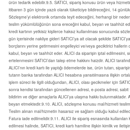
ürün tedarik edebilir.9.5. SATICI, sipariş konusu ürün veya hizme
itibaren 3 gün içinde yazılı olarak tüketiciye bildireceğini, 14 gü
Sözleşme’yi elektronik ortamda teyit edeceğini, herhangi bir ned
teslim yükümlülüğünün sona ereceğini kabul, beyan ve taahhüt ede
kredi kartının yetkisiz kişilerce haksız kullanılması sonucunda s
gün içerisinde nakliye gideri SATICI’ya ait olacak şekilde SATICI’
borçlarını yerine getirmesini engelleyici ve/veya geciktirici halle
kabul, beyan ve taahhüt eder. ALICI da siparişin iptal edilmesini,
ertelenmesini SATICI’dan talep etme hakkını haizdir. ALICI tarafınd
ALICI’nın kredi kartı ile yaptığı ödemelerde ise, ürün tutarı, sipari
tutarın banka tarafından ALICI hesabına yansıtılmasına ilişkin ort
işlem süreci ile ilgili olduğundan, ALICI, olası gecikmeler için SA
sonra kendisi tarafından güncellenen adresi, e-posta adresi, sabit v
bildirim ve diğer amaçlarla ALICI’ya ulaşma hakkı bulunmaktadır. AL
beyan etmektedir.9.10. ALICI, sözleşme konusu mal/hizmeti teslim a
Teslim alınan mal/hizmetin hasarsız ve sağlam olduğu kabul edilec
Fatura iade edilmelidir.9.11. ALICI ile sipariş esnasında kullanılan 
edilmesi halinde, SATICI, kredi kartı hamiline ilişkin kimlik ve iletiş