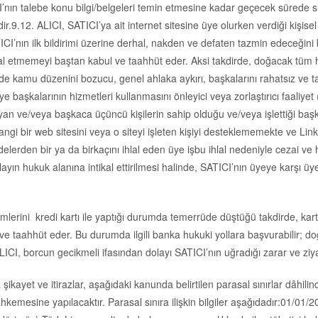
ICI’nın talebe konu bilgi/belgeleri temin etmesine kadar geçecek sürede 
ir.9.12. ALICI, SATICI’ya ait internet sitesine üye olurken verdiği kişis
TICI’nın ilk bildirimi üzerine derhal, nakden ve defaten tazmin edeceğini
hlal etmemeyi baştan kabul ve taahhüt eder. Aksi takdirde, doğacak tü
ilde kamu düzenini bozucu, genel ahlaka aykırı, başkalarını rahatsız ve ta
başkalarının hizmetleri kullanmasını önleyici veya zorlaştırıcı faaliyet
an ve/veya başkaca üçüncü kişilerin sahip olduğu ve/veya işlettiği başka w
bir web sitesini veya o siteyi işleten kişiyi desteklememekte ve Link ve
elerden bir ya da birkaçını ihlal eden üye işbu ihlal nedeniyle cezai ve 
, olayın hukuk alanına intikal ettirilmesi halinde, SATICI’nın üyeye karş
mlerini kredi kartı ile yaptığı durumda temerrüde düştüğü takdirde, kart
e taahhüt eder. Bu durumda ilgili banka hukuki yollara başvurabilir; doğ
CI, borcun gecikmeli ifasından dolayı SATICI’nın uğradığı zarar ve ziy
ayet ve itirazlar, aşağıdaki kanunda belirtilen parasal sınırlar dâhilind
kemesine yapılacaktır. Parasal sınıra ilişkin bilgiler aşağıdadır:01/01/20