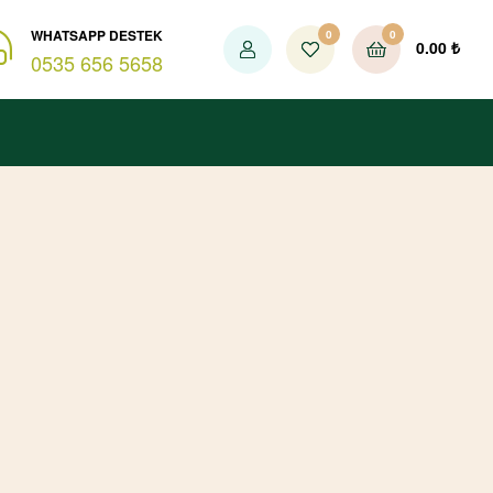
WHATSAPP DESTEK
0
0
0.00
₺
0535 656 5658