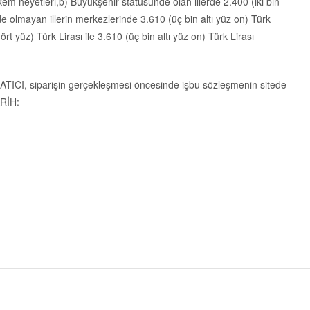
kem heyetleri,b) Büyükşehir statüsünde olan illerde 2.400 (iki bin
nde olmayan illerin merkezlerinde 3.610 (üç bin altı yüz on) Türk
rt yüz) Türk Lirası ile 3.610 (üç bin altı yüz on) Türk Lirası
. SATICI, siparişin gerçekleşmesi öncesinde işbu sözleşmenin sitede
ARİH: