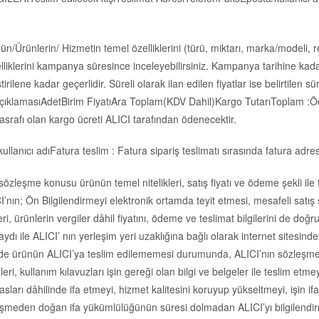
rün/Ürünlerin/ Hizmetin temel özelliklerini (türü, miktarı, marka/modeli, 
iklerini kampanya süresince inceleyebilirsiniz. Kampanya tarihine kadar g
iştirilene kadar geçerlidir. Süreli olarak ilan edilen fiyatlar ise belirti
rün AçıklamasıAdetBirim FiyatıAra Toplam(KDV Dahil)Kargo TutarıToplam :
asrafı olan kargo ücreti ALICI tarafından ödenecektir.
cı adıFatura teslim : Fatura sipariş teslimatı sırasında fatura adresine 
sözleşme konusu ürünün temel nitelikleri, satış fiyatı ve ödeme şekli ile t
CI’nın; Ön Bilgilendirmeyi elektronik ortamda teyit etmesi, mesafeli sat
eri, ürünlerin vergiler dâhil fiyatını, ödeme ve teslimat bilgilerini de do
ile ALICI’ nın yerleşim yeri uzaklığına bağlı olarak internet sitesindeki
 içinde ürünün ALICI’ya teslim edilememesi durumunda, ALICI’nın sözleş
eleri, kullanım kılavuzları işin gereği olan bilgi ve belgeler ile teslim et
sları dâhilinde ifa etmeyi, hizmet kalitesini koruyup yükseltmeyi, işin if
şmeden doğan ifa yükümlülüğünün süresi dolmadan ALICI’yı bilgilendirmek 