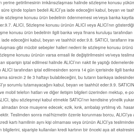
tin yerine getirilmesinin imkânsızlaşması halinde sözleşme konusu yüküm
nlük süre içinde toplam bedeli ALICI’ya iade edeceğini kabul, beyan ve ta
enle sözleşme konusu ürün bedelinin ödenmemesi ve/veya banka kayıtlar
r.9.7. ALICI, Sözleşme konusu ürünün ALICI veya ALICI’nın gösterdiği a
özleşme konusu ürün bedelinin ilgili banka veya finans kuruluşu tarafı
ya iade edeceğini kabul, beyan ve taahhüt eder.9.8. SATICI, tarafların i
rin oluşması gibi mücbir sebepler halleri nedeni ile sözleşme konusu ürün
 sözleşme konusu ürünün varsa emsali ile değiştirilmesini ve/veya tesli
an siparişin iptal edilmesi halinde ALICI’nın nakit ile yaptığı ödemelerd
şin ALICI tarafından iptal edilmesinden sonra 14 gün içerisinde ilgili bank
alama sürecin 2 ile 3 haftayı bulabileceğini, bu tutarın bankaya iadesi
TICI’yı sorumlu tutamayacağını kabul, beyan ve taahhüt eder.9.9. SATICIN
e mobil telefon hatları ve diğer iletişim bilgileri üzerinden mektup, e-p
ICI, işbu sözleşmeyi kabul etmekle SATICI’nın kendisine yönelik yukarıda
lmadan önce muayene edecek; ezik, kırık, ambalajı yırtılmış vb. hasarlı
ektir. Teslimden sonra mal/hizmetin özenle korunması borcu, ALICI’ya ai
kredi kartı hamilinin aynı kişi olmaması veya ürünün ALICI’ya tesliminden e
im bilgilerini, siparişte kullanılan kredi kartının bir önceki aya ait ekstre