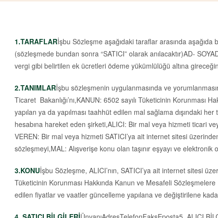
1.TARAFLAR
İşbu Sözleşme aşağıdaki taraflar arasında aşağıda be
(sözleşmede bundan sonra “SATICI” olarak anılacaktır)AD- SOYAD:A
vergi gibi belirtilen ek ücretleri ödeme yükümlülüğü altına gireceğin
2.TANIMLAR
İşbu sözleşmenin uygulanmasında ve yorumlanmasında
Ticaret Bakanlığı’nı,KANUN: 6502 sayılı Tüketicinin Korunması 
yapılan ya da yapılması taahhüt edilen mal sağlama dışındaki her 
hesabına hareket eden şirketi,ALICI: Bir mal veya hizmeti ticari v
VEREN: Bir mal veya hizmeti SATICI’ya ait internet sitesi üzerin
sözleşmeyi,MAL: Alışverişe konu olan taşınır eşyayı ve elektronik 
3.KONU
İşbu Sözleşme, ALICI’nın, SATICI’ya ait internet sitesi üzerin
Tüketicinin Korunması Hakkında Kanun ve Mesafeli Sözleşmelere Dair 
edilen fiyatlar ve vaatler güncelleme yapılana ve değiştirilene kadar 
4. SATICI BİLGİLERİ
ÜnvanıAdresTelefonFaksEposta5. ALICI BİLGİ