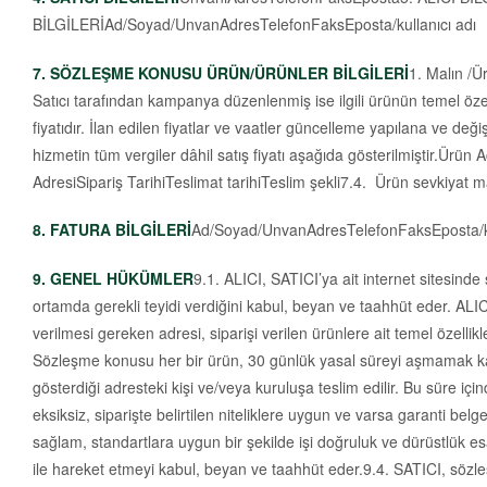
BİLGİLERİAd/Soyad/UnvanAdresTelefonFaksEposta/kullanıcı adı
7. SÖZLEŞME KONUSU ÜRÜN/ÜRÜNLER BİLGİLERİ
1. Malın /Ü
Satıcı tarafından kampanya düzenlenmiş ise ilgili ürünün temel özell
fiyatıdır. İlan edilen fiyatlar ve vaatler güncelleme yapılana ve değ
hizmetin tüm vergiler dâhil satış fiyatı aşağıda gösterilmiştir.Ü
AdresiSipariş TarihiTeslimat tarihiTeslim şekli7.4. Ürün sevkiyat m
8. FATURA BİLGİLERİ
Ad/Soyad/UnvanAdresTelefonFaksEposta/kullanı
9. GENEL HÜKÜMLER
9.1. ALICI, SATICI’ya ait internet sitesinde 
ortamda gerekli teyidi verdiğini kabul, beyan ve taahhüt eder. ALI
verilmesi gereken adresi, siparişi verilen ürünlere ait temel özellikl
Sözleşme konusu her bir ürün, 30 günlük yasal süreyi aşmamak kaydı 
gösterdiği adresteki kişi ve/veya kuruluşa teslim edilir. Bu süre
eksiksiz, siparişte belirtilen niteliklere uygun ve varsa garanti belg
sağlam, standartlara uygun bir şekilde işi doğruluk ve dürüstlük esa
ile hareket etmeyi kabul, beyan ve taahhüt eder.9.4. SATICI, sözle