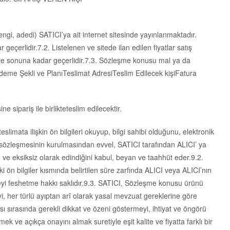
rengi, adedi) SATICI’ya ait internet sitesinde yayınlanmaktadır.
eçerlidir.7.2. Listelenen ve sitede ilan edilen fiyatlar satış
len süre sonuna kadar geçerlidir.7.3. Sözleşme konusu mal ya da
Ödeme Şekli ve PlanıTeslimat AdresiTeslim Edilecek kişiFatura
sipariş ile birlikteteslim edilecektir.
eslimata ilişkin ön bilgileri okuyup, bilgi sahibi olduğunu, elektronik
ış sözleşmesinin kurulmasından evvel, SATICI tarafından ALICI’ ya
ğru ve eksiksiz olarak edindiğini kabul, beyan ve taahhüt eder.9.2.
 ön bilgiler kısmında belirtilen süre zarfında ALICI veya ALICI’nın
meyi feshetme hakkı saklıdır.9.3. SATICI, Sözleşme konusu ürünü
meyi, her türlü ayıptan arî olarak yasal mevzuat gereklerine göre
ası sırasında gerekli dikkat ve özeni göstermeyi, ihtiyat ve öngörü
ve açıkça onayını almak suretiyle eşit kalite ve fiyatta farklı bir