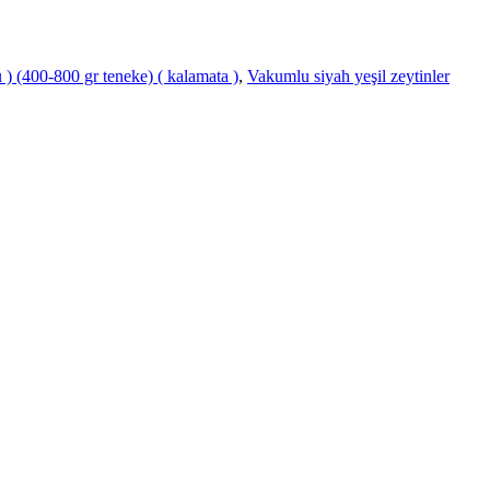
u ) (400-800 gr teneke) ( kalamata )
,
Vakumlu siyah yeşil zeytinler