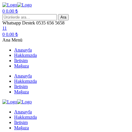
0
0.00
₺
Menu
Ara:
Ara
Whatsapp Destek
0535 656 5658
11
0
0.00
₺
Ana Menü
Anasayfa
Hakkımızda
İletişim
Mağaza
Anasayfa
Hakkımızda
İletişim
Mağaza
Anasayfa
Hakkımızda
İletişim
Mağaza