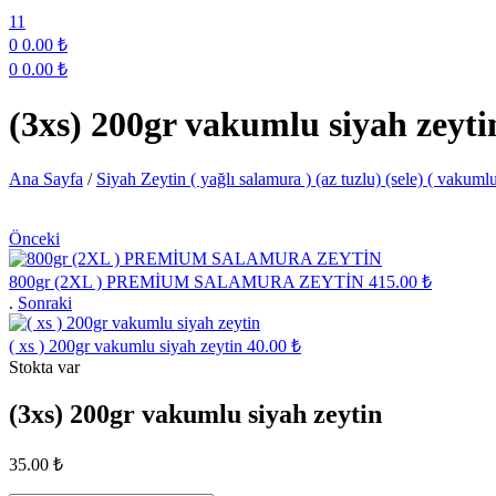
11
0
0.00
₺
0
0.00
₺
Menu
(3xs) 200gr vakumlu siyah zeyti
Ana Sayfa
/
Siyah Zeytin ( yağlı salamura ) (az tuzlu) (sele) ( vakuml
Önceki
800gr (2XL ) PREMİUM SALAMURA ZEYTİN
415.00
₺
.
Sonraki
( xs ) 200gr vakumlu siyah zeytin
40.00
₺
Stokta var
(3xs) 200gr vakumlu siyah zeytin
35.00
₺