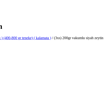
n
u ) (400-800 gr teneke) ( kalamata )
/
(3xs) 200gr vakumlu siyah zeytin