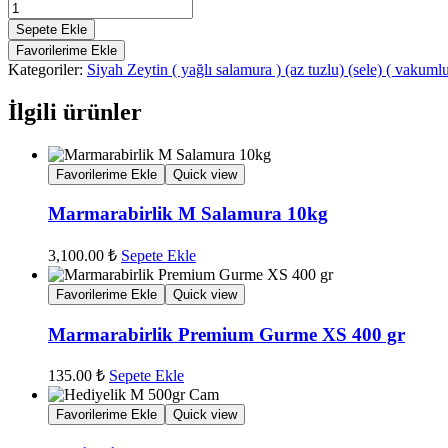
(3xs)
200gr
Sepete Ekle
vakumlu
Favorilerime Ekle
siyah
Kategoriler:
Siyah Zeytin ( yağlı salamura ) (az tuzlu) (sele) ( vakuml
zeytin
adet
İlgili ürünler
Favorilerime Ekle
Quick view
Marmarabirlik M Salamura 10kg
3,100.00
₺
Sepete Ekle
Favorilerime Ekle
Quick view
Marmarabirlik Premium Gurme XS 400 gr
135.00
₺
Sepete Ekle
Favorilerime Ekle
Quick view