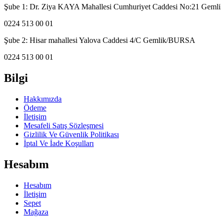
Şube 1: Dr. Ziya KAYA Mahallesi Cumhuriyet Caddesi No:21 Gem
0224 513 00 01
Şube 2: Hisar mahallesi Yalova Caddesi 4/C Gemlik/BURSA
0224 513 00 01
Bilgi
Hakkımızda
Ödeme
İletişim
Mesafeli Satış Sözleşmesi
Gizlilik Ve Güvenlik Politikası
İptal Ve İade Koşulları
Hesabım
Hesabım
İletişim
Sepet
Mağaza