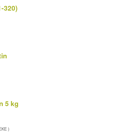
1-320)
tin
n 5 kg