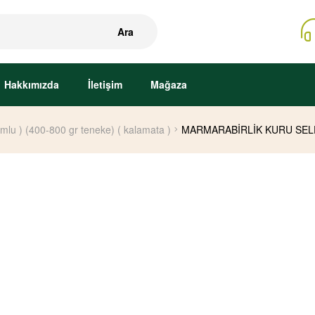
Ara
Hakkımızda
İletişim
Mağaza
kumlu ) (400-800 gr teneke) ( kalamata )
MARMARABİRLİK KURU SELE