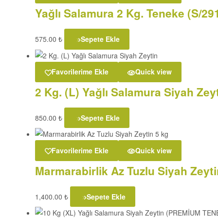
Yağlı Salamura 2 Kg. Teneke (S/29
575.00
₺
Sepete Ekle
Favorilerime Ekle
Quick view
2 Kg. (L) Yağlı Salamura Siyah Zey
850.00
₺
Sepete Ekle
Favorilerime Ekle
Quick view
Marmarabirlik Az Tuzlu Siyah Zeyti
1,400.00
₺
Sepete Ekle