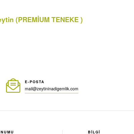
Zeytin (PREMİUM TENEKE )
E-POSTA
mail@zeytininadigemlik.com
ONUMU
BILGI