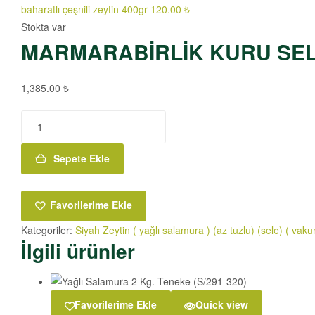
baharatlı çeşnili zeytin 400gr
120.00
₺
Stokta var
MARMARABİRLİK KURU SEL
1,385.00
₺
Sepete Ekle
Favorilerime Ekle
Kategoriler:
Siyah Zeytin ( yağlı salamura ) (az tuzlu) (sele) ( vak
İlgili ürünler
Favorilerime Ekle
Quick view