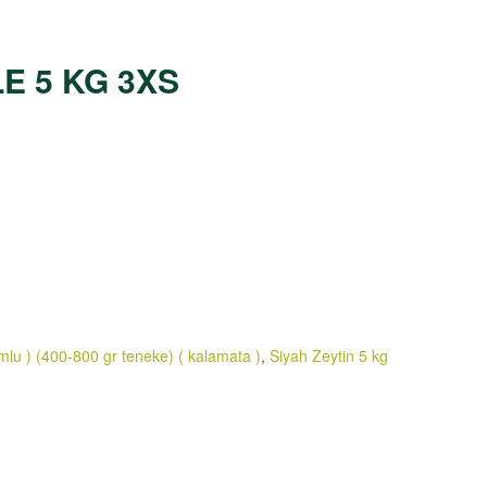
E 5 KG 3XS
umlu ) (400-800 gr teneke) ( kalamata )
,
Siyah Zeytin 5 kg