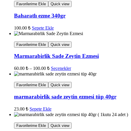
750.00 ₺.
Favorilerime Ekle
Quick view
Baharatlı ezme 340gr
100.00
₺
Sepete Ekle
Favorilerime Ekle
Quick view
Marmarabirlik Sade Zeytin Ezmesi
Fiyat
Bu
60.00
₺
–
100.00
₺
Seçenekler
aralığı:
ürünün
birden
60.00 ₺
fazla
-
Favorilerime Ekle
Quick view
varyasyonu
100.00 ₺
var.
marmarabirlik sade zeytin ezmesi tüp 40gr
Seçenekler
ürün
23.00
₺
Sepete Ekle
sayfasından
seçilebilir
Favorilerime Ekle
Quick view