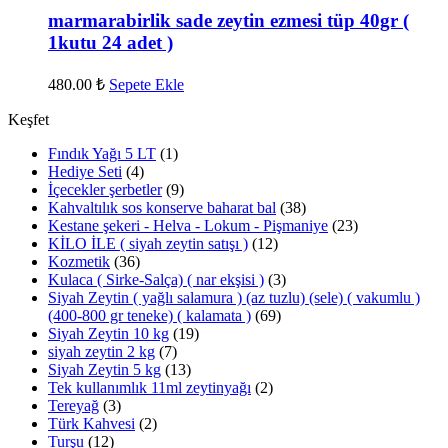
marmarabirlik sade zeytin ezmesi tüp 40gr (
1kutu 24 adet )
480.00
₺
Sepete Ekle
Keşfet
Fındık Yağı 5 LT
(1)
Hediye Seti
(4)
İçecekler şerbetler
(9)
Kahvaltılık sos konserve baharat bal
(38)
Kestane şekeri - Helva - Lokum - Pişmaniye
(23)
KİLO İLE ( siyah zeytin satışı )
(12)
Kozmetik
(36)
Kulaca ( Sirke-Salça) ( nar ekşisi )
(3)
Siyah Zeytin ( yağlı salamura ) (az tuzlu) (sele) ( vakumlu )
(400-800 gr teneke) ( kalamata )
(69)
Siyah Zeytin 10 kg
(19)
siyah zeytin 2 kg
(7)
Siyah Zeytin 5 kg
(13)
Tek kullanımlık 11ml zeytinyağı
(2)
Tereyağ
(3)
Türk Kahvesi
(2)
Turşu
(12)