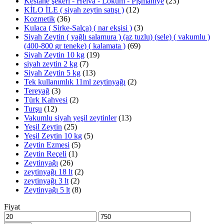
Kestane şekeri - Helva - Lokum - Pişmaniye
(23)
KİLO İLE ( siyah zeytin satışı )
(12)
Kozmetik
(36)
Kulaca ( Sirke-Salça) ( nar ekşisi )
(3)
Siyah Zeytin ( yağlı salamura ) (az tuzlu) (sele) ( vakumlu )
(400-800 gr teneke) ( kalamata )
(69)
Siyah Zeytin 10 kg
(19)
siyah zeytin 2 kg
(7)
Siyah Zeytin 5 kg
(13)
Tek kullanımlık 11ml zeytinyağı
(2)
Tereyağ
(3)
Türk Kahvesi
(2)
Turşu
(12)
Vakumlu siyah yeşil zeytinler
(13)
Yeşil Zeytin
(25)
Yeşil Zeytin 10 kg
(5)
Zeytin Ezmesi
(5)
Zeytin Reçeli
(1)
Zeytinyağı
(26)
zeytinyağı 18 lt
(2)
zeytinyağı 3 lt
(2)
Zeytinyağı 5 lt
(8)
Fiyat
En
En