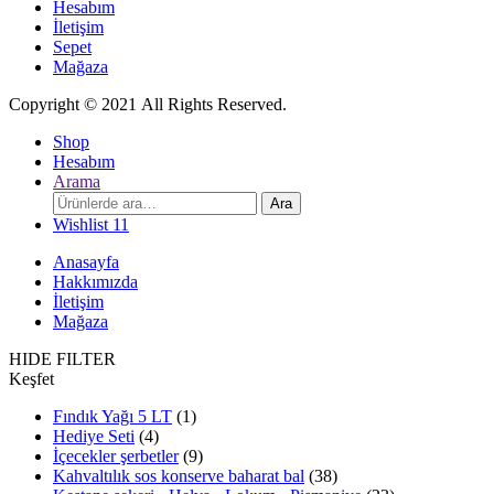
Hesabım
İletişim
Sepet
Mağaza
Copyright © 2021 All Rights Reserved.
Shop
Hesabım
Arama
Ara:
Ara
Wishlist
11
Anasayfa
Hakkımızda
İletişim
Mağaza
HIDE FILTER
Keşfet
Fındık Yağı 5 LT
(1)
Hediye Seti
(4)
İçecekler şerbetler
(9)
Kahvaltılık sos konserve baharat bal
(38)