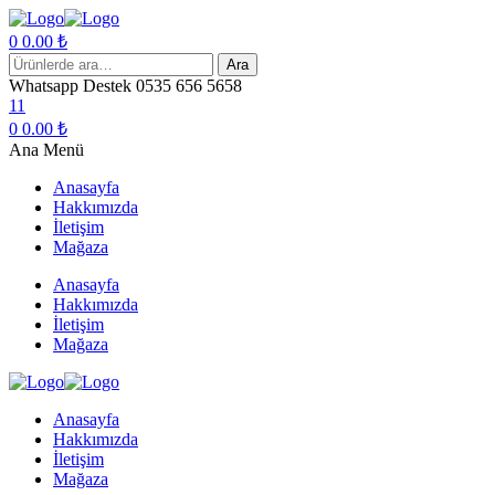
0
0.00
₺
Menu
Ara:
Ara
Whatsapp Destek
0535 656 5658
11
0
0.00
₺
Ana Menü
Anasayfa
Hakkımızda
İletişim
Mağaza
Anasayfa
Hakkımızda
İletişim
Mağaza
Anasayfa
Hakkımızda
İletişim
Mağaza