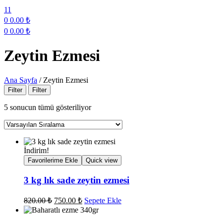
11
0
0.00
₺
0
0.00
₺
Menu
Zeytin Ezmesi
Ana Sayfa
/
Zeytin Ezmesi
Filter
Filter
5 sonucun tümü gösteriliyor
İndirim!
Favorilerime Ekle
Quick view
3 kg lık sade zeytin ezmesi
Orijinal
Şu
820.00
₺
750.00
₺
Sepete Ekle
fiyat:
andaki
fiyat:
820.00 ₺.